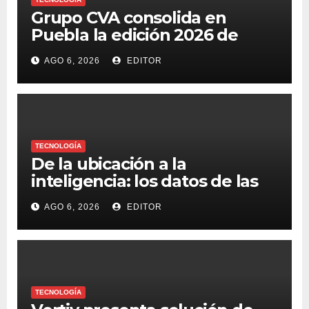
Grupo CVA consolida en
Puebla la edición 2026 de
“CVA en tu Ciudad”, un
AGO 6, 2026
EDITOR
espacio para impulsar la
evolución del canal de TI
TECNOLOGÍA
De la ubicación a la
inteligencia: los datos de las
flotillas revelan cómo opera
AGO 6, 2026
EDITOR
un negocio
TECNOLOGÍA