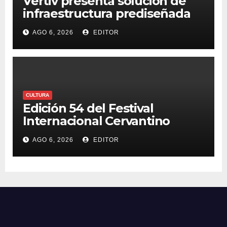
Vertiv presenta solución de
infraestructura prediseñada
para agilizar centros de datos
AGO 6, 2026
EDITOR
en el borde
CULTURA
Edición 54 del Festival
Internacional Cervantino
fortalece la vocación nacional
AGO 6, 2026
EDITOR
con la presencia de 20
entidades federativas