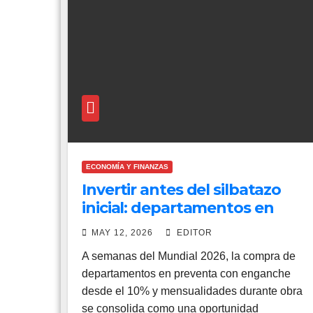
ECONOMÍA Y FINANZAS
Invertir antes del silbatazo
inicial: departamentos en
preventa ganan atractivo
MAY 12, 2026
EDITOR
rumbo al Mundial 2026
A semanas del Mundial 2026, la compra de
departamentos en preventa con enganche
desde el 10% y mensualidades durante obra
se consolida como una oportunidad