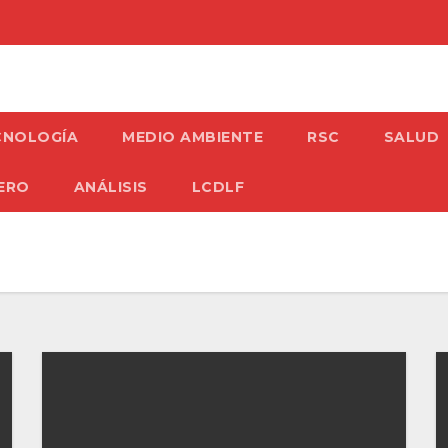
CNOLOGÍA
MEDIO AMBIENTE
RSC
SALUD
ERO
ANÁLISIS
LCDLF