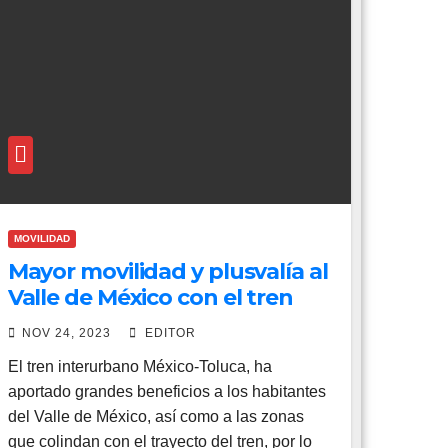
MOVILIDAD
Mayor movilidad y plusvalía al
Valle de México con el tren
interurbano México-Toluca
NOV 24, 2023
EDITOR
El tren interurbano México-Toluca, ha
aportado grandes beneficios a los habitantes
del Valle de México, así como a las zonas
que colindan con el trayecto del tren, por lo