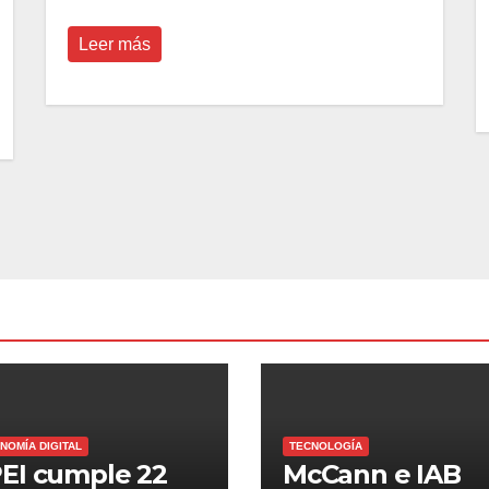
Leer más
NOMÍA DIGITAL
TECNOLOGÍA
EI cumple 22
McCann e IAB