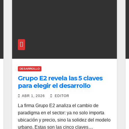
DESARROLLO
Grupo E2 revela las 5 claves
para elegir el desarrollo
inmobiliario ideal en América
ABR 1, 2026
EDITOR
Latina
La firma Grupo E2 analiza el cambio de
paradigma en el sector: ya no solo importa
ubicación y precio, sino la solidez del modelo
urbano. Estas son las cinco claves…