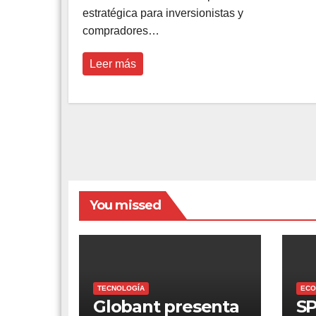
estratégica para inversionistas y
compradores…
Leer más
You missed
TECNOLOGÍA
ECO
Globant presenta
SP