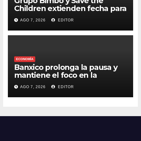
Grupo Bimbo y Save the
Children extienden fecha para
apoyar a damnificados de
AGO 7, 2026
EDITOR
Venezuela
ECONOMÍA
Banxico prolonga la pausa y
mantiene el foco en la
inflación
AGO 7, 2026
EDITOR