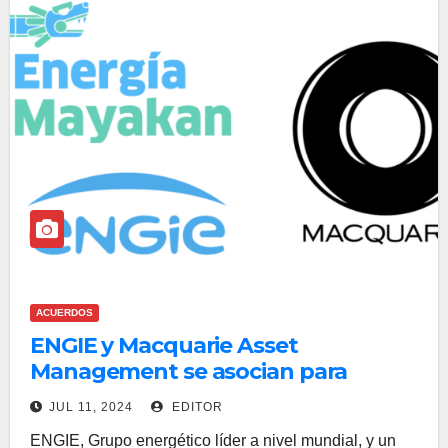
ACUERDOS
ENGIE y Macquarie Asset
Management se asocian para
construcción de gasoducto en la
JUL 11, 2024
EDITOR
Península de Yucatán
ENGIE, Grupo energético líder a nivel mundial, y un