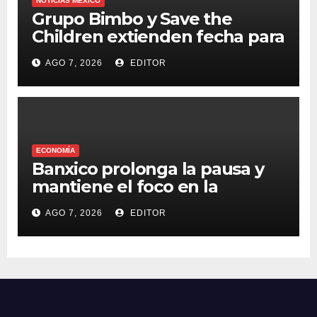
NOTICIAS MÉXICO
Grupo Bimbo y Save the
Children extienden fecha para
apoyar a damnificados de
AGO 7, 2026
EDITOR
Venezuela
ECONOMÍA
Banxico prolonga la pausa y
mantiene el foco en la
inflación
AGO 7, 2026
EDITOR