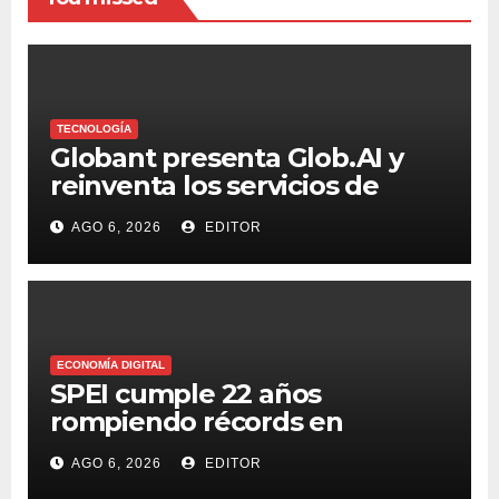
TECNOLOGÍA
Globant presenta Glob.AI y
reinventa los servicios de
tecnología para la era de la IA
AGO 6, 2026
EDITOR
ECONOMÍA DIGITAL
SPEI cumple 22 años
rompiendo récords en
transferencias y adopción
AGO 6, 2026
EDITOR