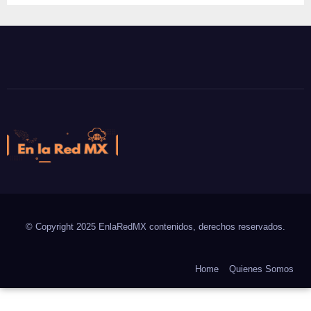
En la Red MX
Noticias que son tendencia
© Copyright 2025 EnlaRedMX contenidos, derechos reservados.
Home
Quienes Somos