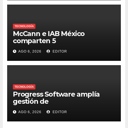
TECNOLOGÍA
McCann e IAB México
comparten 5
macrotendencias en la
AGO 6, 2026
EDITOR
industria del marketing y la
publicidad
TECNOLOGÍA
Progress Software amplía
gestión de
supercomputadoras de IA
AGO 6, 2026
EDITOR
NVIDIA DGX Spark con Chef