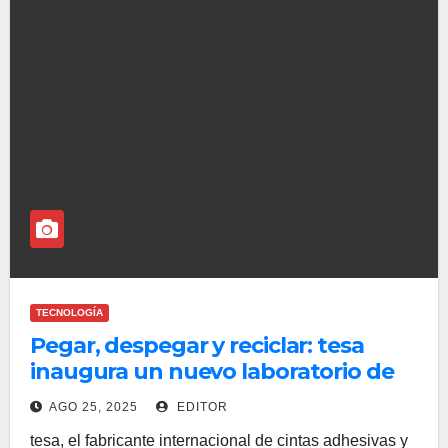
TECNOLOGÍA
Pegar, despegar y reciclar: tesa
inaugura un nuevo laboratorio de
Debonding on Demand en
AGO 25, 2025
EDITOR
Singapur
tesa, el fabricante internacional de cintas adhesivas y