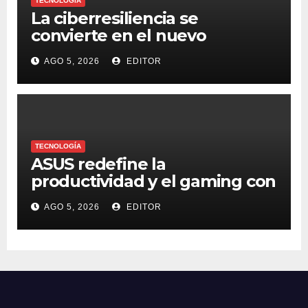
TECNOLOGÍA
La ciberresiliencia se
convierte en el nuevo
estándar para proteger a las
AGO 5, 2026
EDITOR
organizaciones frente al
ransomware
TECNOLOGÍA
ASUS redefine la
productividad y el gaming con
la experiencia Duo
AGO 5, 2026
EDITOR