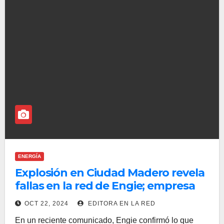
ENERGÍA
Explosión en Ciudad Madero revela
fallas en la red de Engie; empresa
no asume responsabilidades
OCT 22, 2024
EDITORA EN LA RED
En un reciente comunicado, Engie confirmó lo que