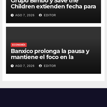
Grupo Bimbo y Save the
Children extienden fecha para
apoyar a damnificados de
AGO 7, 2026
EDITOR
Venezuela
ECONOMÍA
Banxico prolonga la pausa y
mantiene el foco en la
inflación
AGO 7, 2026
EDITOR