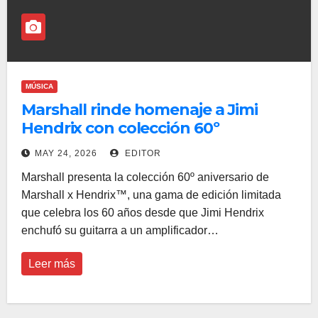
MÚSICA
Marshall rinde homenaje a Jimi
Hendrix con colección 60º
aniversario de inspiración cósmica
MAY 24, 2026
EDITOR
Marshall presenta la colección 60º aniversario de
Marshall x Hendrix™, una gama de edición limitada
que celebra los 60 años desde que Jimi Hendrix
enchufó su guitarra a un amplificador…
Leer más