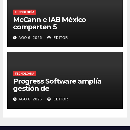
TECNOLOGÍA
McCann e IAB México
comparten 5
macrotendencias en la
AGO 6, 2026
EDITOR
industria del marketing y la
publicidad
TECNOLOGÍA
Progress Software amplía
gestión de
supercomputadoras de IA
AGO 6, 2026
EDITOR
NVIDIA DGX Spark con Chef