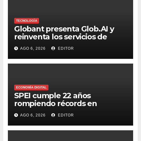
TECNOLOGÍA
Globant presenta Glob.AI y
reinventa los servicios de
tecnología para la era de la IA
AGO 6, 2026
EDITOR
ECONOMÍA DIGITAL
SPEI cumple 22 años
rompiendo récords en
transferencias y adopción
AGO 6, 2026
EDITOR