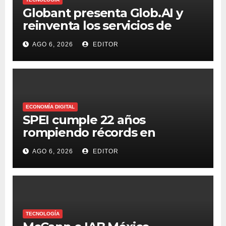
Globant presenta Glob.AI y
reinventa los servicios de
tecnología para la era de la IA
AGO 6, 2026
EDITOR
ECONOMÍA DIGITAL
SPEI cumple 22 años
rompiendo récords en
transferencias y adopción
AGO 6, 2026
EDITOR
TECNOLOGÍA