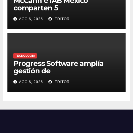
McCann e IAB México
comparten 5
macrotendencias en la
AGO 6, 2026
EDITOR
industria del marketing y la
publicidad
TECNOLOGÍA
Progress Software amplía
gestión de
supercomputadoras de IA
AGO 6, 2026
EDITOR
NVIDIA DGX Spark con Chef