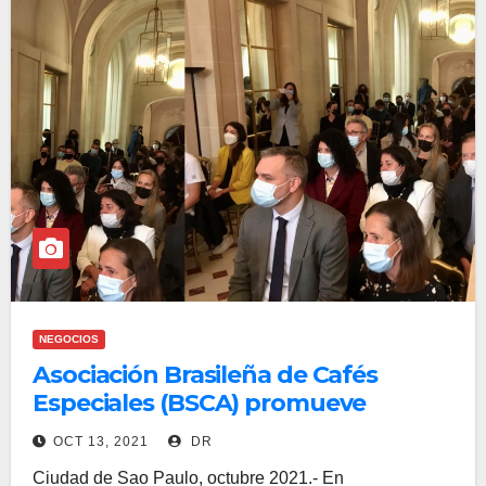
NEGOCIOS
Asociación Brasileña de Cafés
Especiales (BSCA) promueve
acciones internacionales para
OCT 13, 2021
DR
valorar café brasileño
Ciudad de Sao Paulo, octubre 2021.- En