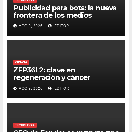
TECNOLOGIA
Publicidad para bots: la nueva
frontera de los medios
AGO 9, 2026
EDITOR
CIENCIA
ZFP36L2: clave en
regeneración y cáncer
colorrectal
AGO 9, 2026
EDITOR
TECNOLOGIA