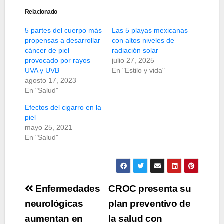
Relacionado
5 partes del cuerpo más
Las 5 playas mexicanas
propensas a desarrollar
con altos niveles de
cáncer de piel
radiación solar
provocado por rayos
julio 27, 2025
UVA y UVB
En "Estilo y vida"
agosto 17, 2023
En "Salud"
Efectos del cigarro en la
piel
mayo 25, 2021
En "Salud"
Navegación
Enfermedades
CROC presenta su
de
neurológicas
plan preventivo de
aumentan en
la salud con