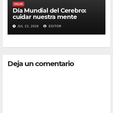
SALUD
Día Mundial del Cerebro:
cuidar nuestra mente
también es una forma de
JUL 23, 2026
EDITOR
vivir mejor
Deja un comentario