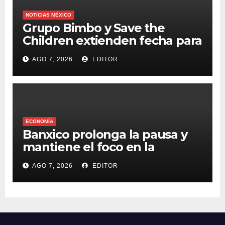
NOTICIAS MÉXICO
Grupo Bimbo y Save the
Children extienden fecha para
apoyar a damnificados de
AGO 7, 2026
EDITOR
Venezuela
ECONOMÍA
Banxico prolonga la pausa y
mantiene el foco en la
inflación
AGO 7, 2026
EDITOR