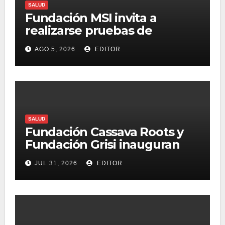
SALUD
Fundación MSI invita a
realizarse pruebas de
detección de ITS tras la
AGO 5, 2026
EDITOR
temporada futbolera
SALUD
Fundación Cassava Roots y
Fundación Grisi inauguran
ludoteca hospitalaria en el
JUL 31, 2026
EDITOR
Hospital Infantil de México