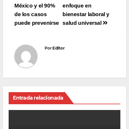
entradas
México y el 90%
enfoque en
de los casos
bienestar laboral y
puede prevenirse
salud universal
Por
Editor
Entrada relacionada