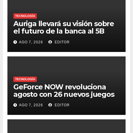
TECNOLOGÍA
Auriga llevará su visión sobre
el futuro de la banca al 5B
Digital Summit 2026
AGO 7, 2026
EDITOR
TECNOLOGÍA
GeForce NOW revoluciona
agosto con 26 nuevos juegos
AGO 7, 2026
EDITOR