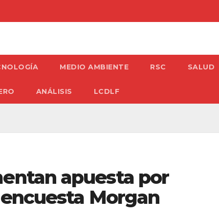
CNOLOGÍA
MEDIO AMBIENTE
RSC
SALUD
ERO
ANÁLISIS
LCDLF
mentan apuesta por
: encuesta Morgan