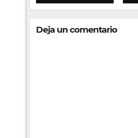
co
Au
Deja un comentario