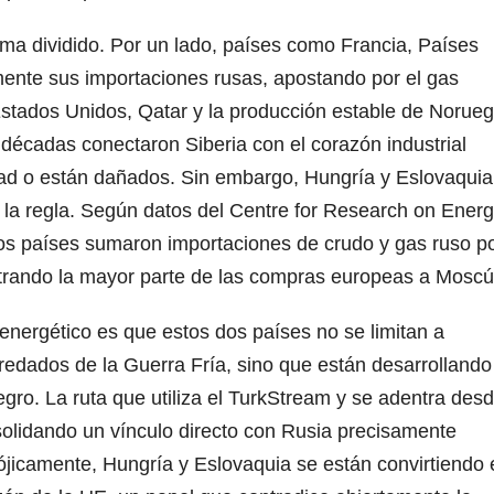
ama dividido. Por un lado, países como Francia, Países
mente sus importaciones rusas, apostando por el gas
Estados Unidos, Qatar y la producción estable de Norueg
écadas conectaron Siberia con el corazón industrial
d o están dañados. Sin embargo, Hungría y Eslovaquia
 la regla. Según datos del Centre for Research on Ener
os países sumaron importaciones de crudo y gas ruso p
trando la mayor parte de las compras europeas a Moscú
energético es que estos dos países no se limitan a
edados de la Guerra Fría, sino que están desarrollando
ro. La ruta que utiliza el TurkStream y se adentra des
solidando un vínculo directo con Rusia precisamente
ójicamente, Hungría y Eslovaquia se están convirtiendo 