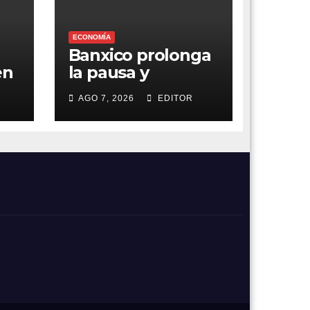
ECONOMÍA
Banxico prolonga
en
la pausa y
a
mantiene el foco
AGO 7, 2026
EDITOR
en la inflación
e