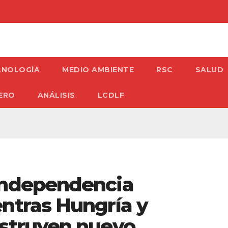
CNOLOGÍA
MEDIO AMBIENTE
RSC
SALUD
ERO
ANÁLISIS
LCDLF
independencia
ntras Hungría y
nstruyen nuevo