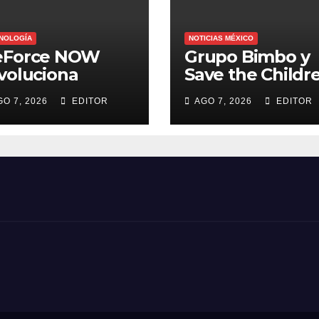
NOLOGÍA
NOTICIAS MÉXICO
eForce NOW
Grupo Bimbo y
voluciona
Save the Childr
osto con 26
extienden fech
GO 7, 2026
EDITOR
AGO 7, 2026
EDITOR
evos juegos
para apoyar a
damnificados d
Venezuela