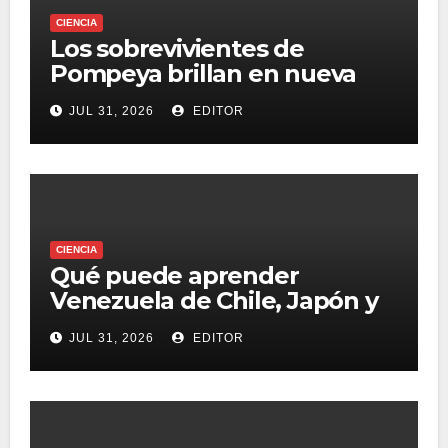
CIENCIA
Los sobrevivientes de
Pompeya brillan en nueva
serie documental
JUL 31, 2026
EDITOR
CIENCIA
Qué puede aprender
Venezuela de Chile, Japón y
otros países que construyen
JUL 31, 2026
EDITOR
edificios ‘sobre patines’ para
resistir terremotos