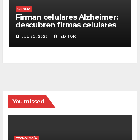
CIENCIA
Firman celulares Alzheimer:
descubren firmas celulares
compartidas entre grupos
JUL 31, 2026
EDITOR
You missed
TECNOLOGÍA