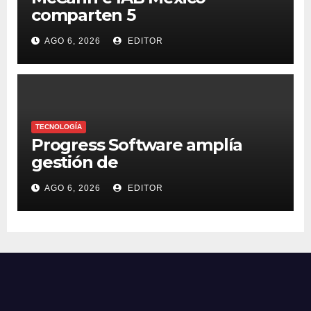
comparten 5
macrotendencias en la
AGO 6, 2026
EDITOR
industria del marketing y la
publicidad
TECNOLOGÍA
Progress Software amplía
gestión de
supercomputadoras de IA
AGO 6, 2026
EDITOR
NVIDIA DGX Spark con Chef