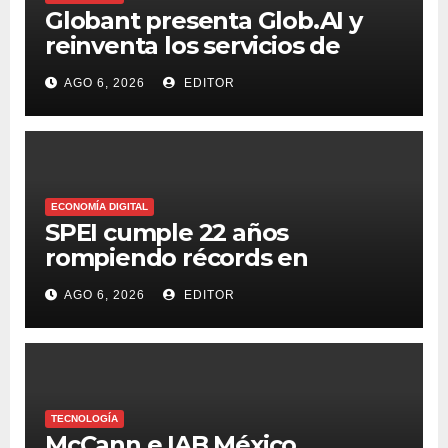
Globant presenta Glob.AI y
reinventa los servicios de
tecnología para la era de la IA
AGO 6, 2026
EDITOR
ECONOMÍA DIGITAL
SPEI cumple 22 años
rompiendo récords en
transferencias y adopción
AGO 6, 2026
EDITOR
TECNOLOGÍA
McCann e IAB México