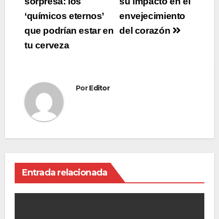
de
sorpresa: los
su impacto en el
‘químicos eternos’
envejecimiento
entradas
que podrían estar en
del corazón
tu cerveza
Por
Editor
Entrada relacionada