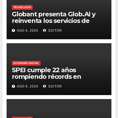
TECNOLOGÍA
Globant presenta Glob.AI y
reinventa los servicios de
tecnología para la era de la IA
AGO 6, 2026
EDITOR
ECONOMÍA DIGITAL
SPEI cumple 22 años
rompiendo récords en
transferencias y adopción
AGO 6, 2026
EDITOR