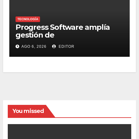
TECNOLOGÍA
Progress Software amplía
gestión de
supercomputadoras de IA
AGO 6, 2026
EDITOR
NVIDIA DGX Spark con Chef
You missed