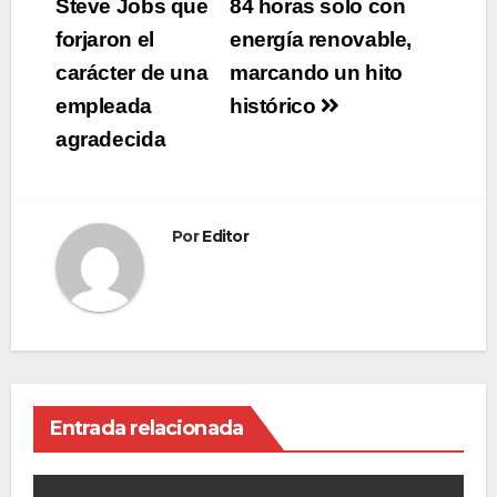
Steve Jobs que
84 horas solo con
entradas
forjaron el
energía renovable,
carácter de una
marcando un hito
empleada
histórico
agradecida
Por
Editor
Entrada relacionada