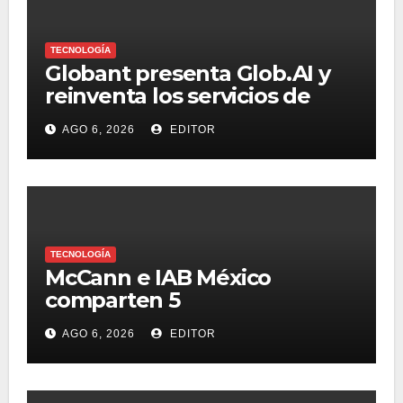
TECNOLOGÍA
Globant presenta Glob.AI y
reinventa los servicios de
tecnología para la era de la IA
AGO 6, 2026
EDITOR
TECNOLOGÍA
McCann e IAB México
comparten 5
macrotendencias en la
AGO 6, 2026
EDITOR
industria del marketing y la
publicidad