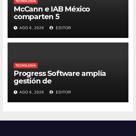
TECNOLOGÍA
McCann e IAB México
comparten 5
macrotendencias en la
AGO 6, 2026
EDITOR
industria del marketing y la
publicidad
TECNOLOGÍA
Progress Software amplía
gestión de
supercomputadoras de IA
AGO 6, 2026
EDITOR
NVIDIA DGX Spark con Chef