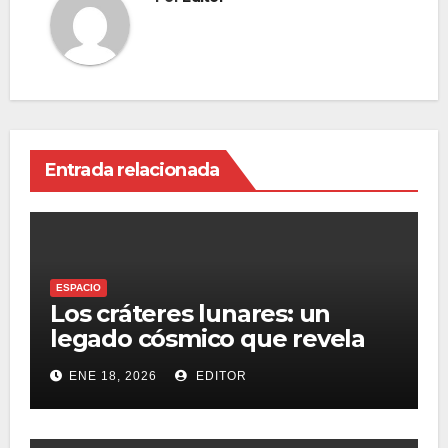
Entrada relacionada
ESPACIO
Los cráteres lunares: un
legado cósmico que revela
los secretos del sistema solar
ENE 18, 2026
EDITOR
y su impacto en la tecnología
moderna