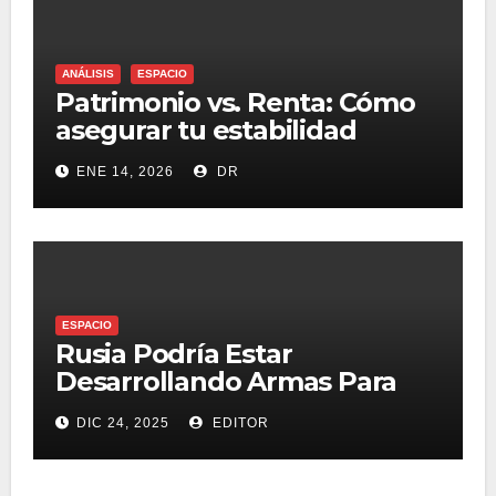
ANÁLISIS
ESPACIO
Patrimonio vs. Renta: Cómo
asegurar tu estabilidad
financiera este 2026
ENE 14, 2026
DR
ESPACIO
Rusia Podría Estar
Desarrollando Armas Para
Destruir Satélites Starlink de
DIC 24, 2025
EDITOR
Elon Musk