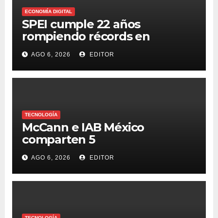
ECONOMÍA DIGITAL
SPEI cumple 22 años
rompiendo récords en
transferencias y adopción
AGO 6, 2026
EDITOR
TECNOLOGÍA
McCann e IAB México
comparten 5
macrotendencias en la
AGO 6, 2026
EDITOR
industria del marketing y la
publicidad
TECNOLOGÍA