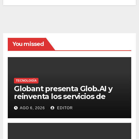
You missed
TECNOLOGÍA
Globant presenta Glob.AI y
reinventa los servicios de
tecnología para la era de la IA
AGO 6, 2026
EDITOR