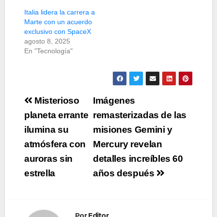
Italia lidera la carrera a
Marte con un acuerdo
exclusivo con SpaceX
agosto 8, 2025
En "Tecnología"
Navegación
Misterioso
Imágenes
de
planeta errante
remasterizadas de las
ilumina su
misiones Gemini y
entradas
atmósfera con
Mercury revelan
auroras sin
detalles increíbles 60
estrella
años después
Por
Editor