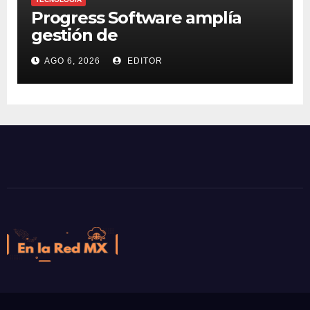
Progress Software amplía
gestión de
supercomputadoras de IA
AGO 6, 2026
EDITOR
NVIDIA DGX Spark con Chef
En la Red MX
Noticias que son tendencia