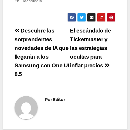
En "Tecnología"
Navegación
Descubre las
El escándalo de
de
sorprendentes
Ticketmaster y
novedades de IA que
las estrategias
entradas
llegarán a los
ocultas para
Samsung con One UI
inflar precios
8.5
Por
Editor