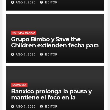
AGO 7, 2026
EDITOR
NOTICIAS MÉXICO
Grupo Bimbo y Save the
Children extienden fecha para
apoyar a damnificados de
AGO 7, 2026
EDITOR
Venezuela
ECONOMÍA
Banxico prolonga la pausa y
mantiene el foco en la
inflación
AGO 7, 2026
EDITOR