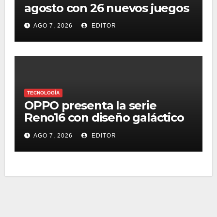
agosto con 26 nuevos juegos
AGO 7, 2026
EDITOR
TECNOLOGÍA
OPPO presenta la serie
Reno16 con diseño galáctico
3D, zoom retrato pro 3.5x y
AGO 7, 2026
EDITOR
selfie ultra gran angular 50
MP