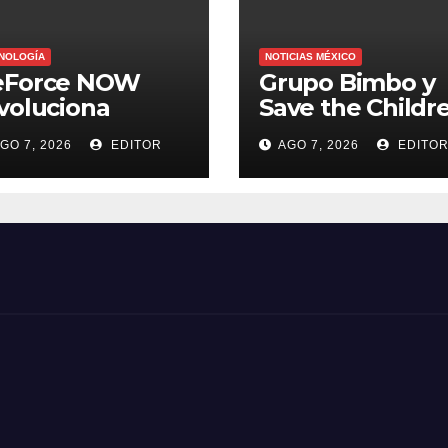
NOLOGÍA
NOTICIAS MÉXICO
eForce NOW
Grupo Bimbo y
voluciona
Save the Childr
osto con 26
extienden fech
GO 7, 2026
EDITOR
AGO 7, 2026
EDITO
evos juegos
para apoyar a
damnificados d
Venezuela