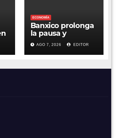
ECONOMÍA
Banxico prolonga
en
la pausa y
a
mantiene el foco
R
AGO 7, 2026
EDITOR
en la inflación
e