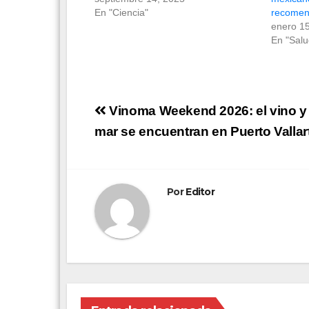
En "Ciencia"
recomen
enero 1
En "Salu
Navegación
Vinoma Weekend 2026: el vino y 
de
mar se encuentran en Puerto Vallar
entradas
Por
Editor