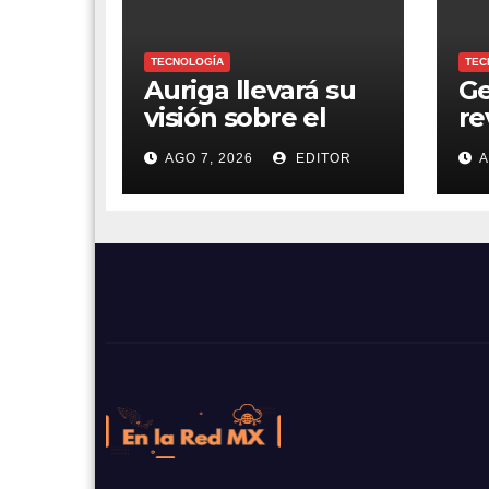
TECNOLOGÍA
TEC
Auriga llevará su
G
visión sobre el
re
futuro de la banca
ag
AGO 7, 2026
EDITOR
A
al 5B Digital
nu
Summit 2026