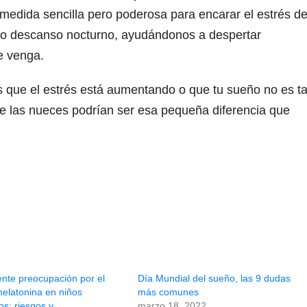
medida sencilla pero poderosa para encarar el estrés de
stro descanso nocturno, ayudándonos a despertar
ue venga.
as que el estrés está aumentando o que tu sueño no es t
e las nueces podrían ser esa pequeña diferencia que
ente preocupación por el
Día Mundial del sueño, las 9 dudas
elatonina en niños
más comunes
s: riesgos y
marzo 18, 2022