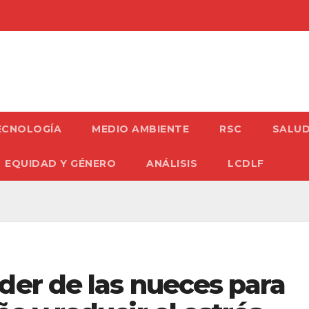
ECNOLOGÍA
MEDIO AMBIENTE
RSC
SALU
EQUIDAD Y GÉNERO
ANÁLISIS
LCDLF
der de las nueces para