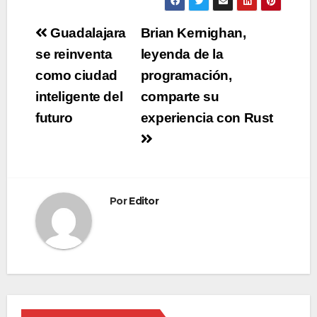
Navegación
Guadalajara
Brian Kernighan,
de
se reinventa
leyenda de la
como ciudad
programación,
entradas
inteligente del
comparte su
futuro
experiencia con Rust
Por
Editor