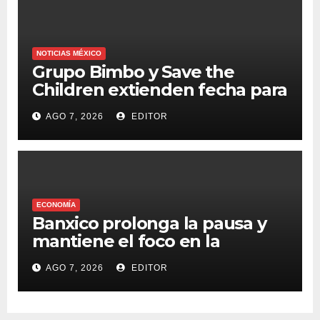
NOTICIAS MÉXICO
Grupo Bimbo y Save the
Children extienden fecha para
apoyar a damnificados de
AGO 7, 2026
EDITOR
Venezuela
ECONOMÍA
Banxico prolonga la pausa y
mantiene el foco en la
inflación
AGO 7, 2026
EDITOR