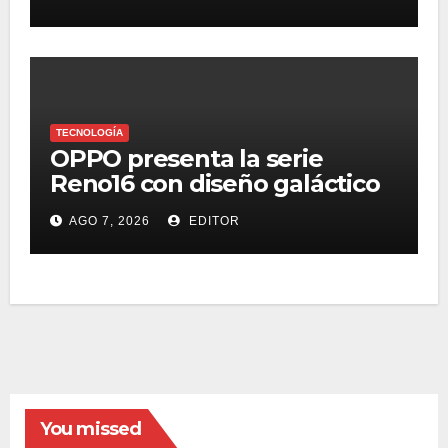
TECNOLOGÍA
OPPO presenta la serie
Reno16 con diseño galáctico
3D, zoom retrato pro 3.5x y
AGO 7, 2026
EDITOR
selfie ultra gran angular 50
MP
You missed