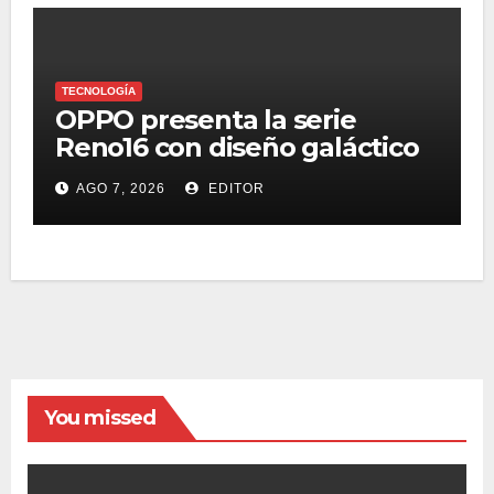
TECNOLOGÍA
OPPO presenta la serie
Reno16 con diseño galáctico
3D, zoom retrato pro 3.5x y
AGO 7, 2026
EDITOR
selfie ultra gran angular 50
MP
You missed