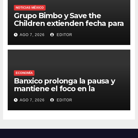
NOTICIAS MÉXICO
Grupo Bimbo y Save the
Children extienden fecha para
apoyar a damnificados de
AGO 7, 2026
EDITOR
Venezuela
ECONOMÍA
Banxico prolonga la pausa y
mantiene el foco en la
inflación
AGO 7, 2026
EDITOR