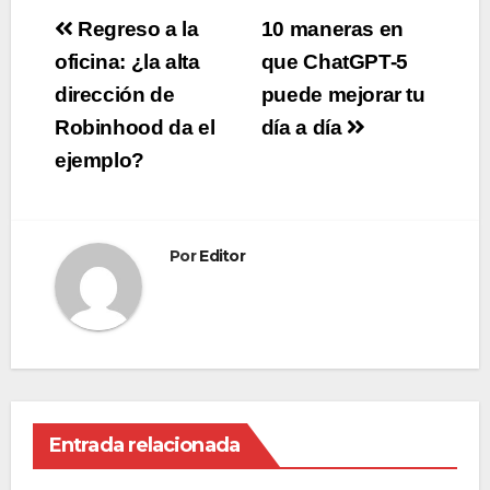
Navegación
Regreso a la
10 maneras en
de
oficina: ¿la alta
que ChatGPT-5
dirección de
puede mejorar tu
entradas
Robinhood da el
día a día
ejemplo?
Por
Editor
Entrada relacionada