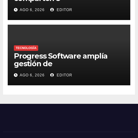
macrotendencias en la
AGO 6, 2026
EDITOR
industria del marketing y la
publicidad
TECNOLOGÍA
Progress Software amplía
gestión de
supercomputadoras de IA
AGO 6, 2026
EDITOR
NVIDIA DGX Spark con Chef