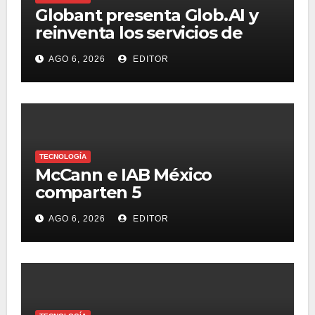
Globant presenta Glob.AI y
reinventa los servicios de
tecnología para la era de la IA
AGO 6, 2026
EDITOR
TECNOLOGÍA
McCann e IAB México
comparten 5
macrotendencias en la
AGO 6, 2026
EDITOR
industria del marketing y la
publicidad