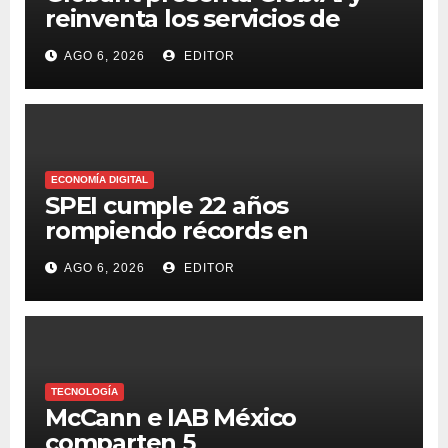
reinventa los servicios de
tecnología para la era de la IA
AGO 6, 2026
EDITOR
ECONOMÍA DIGITAL
SPEI cumple 22 años
rompiendo récords en
transferencias y adopción
AGO 6, 2026
EDITOR
TECNOLOGÍA
McCann e IAB México
comparten 5