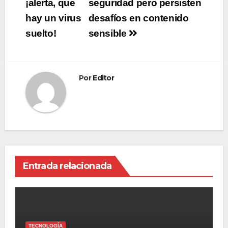
de
¡alerta, que
seguridad pero persisten
hay un virus
desafíos en contenido
entradas
suelto!
sensible
Por
Editor
Entrada relacionada
TECNOLOGÍA