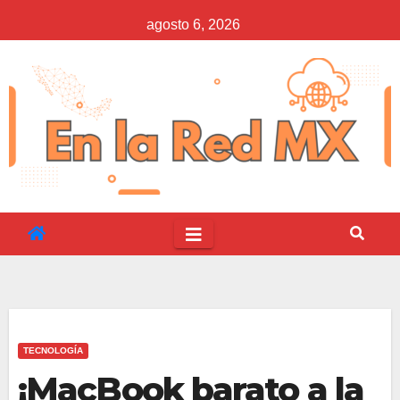
Saltar
agosto 6, 2026
al
contenido
TECNOLOGÍA
¡MacBook barato a la