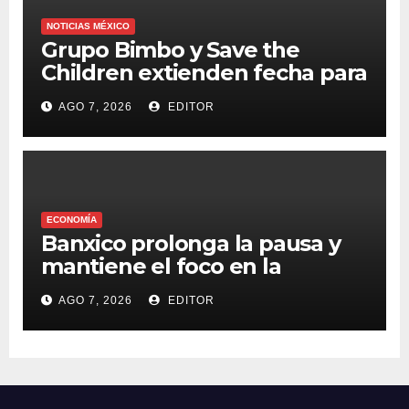
NOTICIAS MÉXICO
Grupo Bimbo y Save the
Children extienden fecha para
apoyar a damnificados de
AGO 7, 2026
EDITOR
Venezuela
ECONOMÍA
Banxico prolonga la pausa y
mantiene el foco en la
inflación
AGO 7, 2026
EDITOR