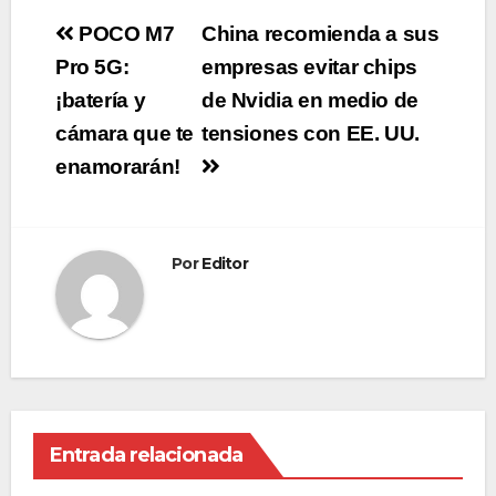
Navegación
POCO M7
China recomienda a sus
de
Pro 5G:
empresas evitar chips
¡batería y
de Nvidia en medio de
entradas
cámara que te
tensiones con EE. UU.
enamorarán!
Por
Editor
Entrada relacionada