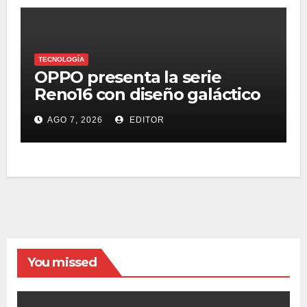
TECNOLOGÍA
OPPO presenta la serie
Reno16 con diseño galáctico
3D, zoom retrato pro 3.5x y
AGO 7, 2026
EDITOR
selfie ultra gran angular 50
MP
You missed