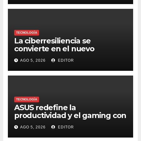
TECNOLOGÍA
La ciberresiliencia se
convierte en el nuevo
estándar para proteger a las
AGO 5, 2026
EDITOR
organizaciones frente al
ransomware
TECNOLOGÍA
ASUS redefine la
productividad y el gaming con
la experiencia Duo
AGO 5, 2026
EDITOR