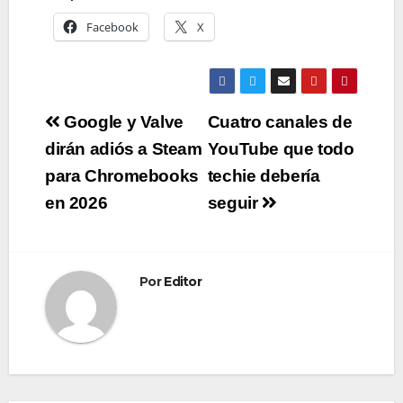
Facebook
X
Navegación
Google y Valve
Cuatro canales de
de
dirán adiós a Steam
YouTube que todo
para Chromebooks
techie debería
entradas
en 2026
seguir
Por
Editor