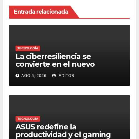
Entrada relacionada
TECNOLOGÍA
La ciberresiliencia se
convierte en el nuevo
estándar para proteger a las
AGO 5, 2026
EDITOR
organizaciones frente al
ransomware
TECNOLOGÍA
ASUS redefine la
productividad y el gaming