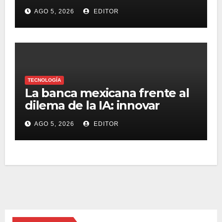
con la experiencia Duo
AGO 5, 2026
EDITOR
TECNOLOGÍA
La banca mexicana frente al
dilema de la IA: innovar
rápido sin perder la confianza
AGO 5, 2026
EDITOR