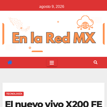
Saltar
agosto 9, 2026
al
contenido
TECNOLOGÍA
El nuevo vivo X200 FE