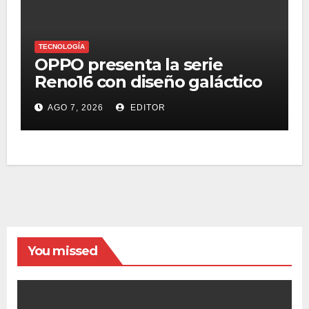
TECNOLOGÍA
OPPO presenta la serie
Reno16 con diseño galáctico
3D, zoom retrato pro 3.5x y
AGO 7, 2026
EDITOR
selfie ultra gran angular 50
MP
You missed