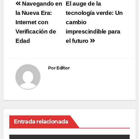
Navegación
Navegando en
El auge de la
de
la Nueva Era:
tecnología verde: Un
Internet con
cambio
entradas
Verificación de
imprescindible para
Edad
el futuro
Por
Editor
Entrada relacionada