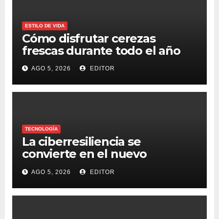
ESTILO DE VIDA
Cómo disfrutar cerezas
frescas durante todo el año
AGO 5, 2026
EDITOR
TECNOLOGÍA
La ciberresiliencia se
convierte en el nuevo
estándar para proteger a las
AGO 5, 2026
EDITOR
organizaciones frente al
ransomware