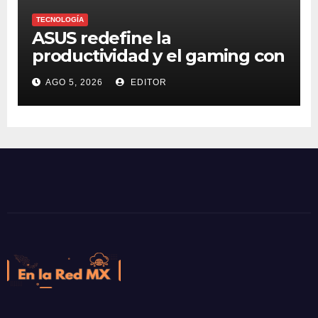
TECNOLOGÍA
ASUS redefine la
productividad y el gaming con
la experiencia Duo
AGO 5, 2026
EDITOR
En la Red MX
Noticias que son tendencia