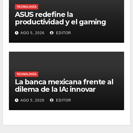
TECNOLOGÍA
ASUS redefine la
productividad y el gaming
con la experiencia Duo
AGO 5, 2026
EDITOR
TECNOLOGÍA
La banca mexicana frente al
dilema de la IA: innovar
rápido sin perder la confianza
AGO 5, 2026
EDITOR