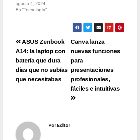
agosto 4, 2024
En "Tecnología"
Navegación
ASUS Zenbook
Canva lanza
de
A14: la laptop con
nuevas funciones
batería que dura
para
entradas
días que no sabías
presentaciones
que necesitabas
profesionales,
fáciles e intuitivas
Por
Editor