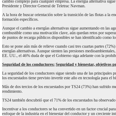
cambio complejo para cualquier empresa. La energía alternativa sigu
Presidente y Director General de Teletrac Navman.
A la hora de buscar orientación sobre la transición de las flotas a la e
formación específicos.
Aunque el cambio a energías alternativas sigue aumentando en las age
combustible como una motivación clave, aún quedan retos por superar. 
de puntos de recarga públicos disponibles se han identificado como lo
Esto se pone aún más de relieve cuando casi tres cuartas partes (72%) 
energías alternativas. Aunque sienten las presiones medioambientales,
EE. UU., el 46% duda de que el Gobierno siga adelante con la prohib
Seguridad de los conductores:
Seguridad y bienestar, objetivos p
La seguridad de los conductores sigue siendo una de las principales p
los encuestados tiene previsto invertir este año en tecnología para el b
Más de dos tercios de los encuestados por TS24 (73%) han sufrido me
rendimiento.
TS24 también descubrió que el 71% de los encuestados ha observado 
Incentivar a los conductores se ha convertido en un factor crucial para
enfoque de la industria en el bienestar del conductor y un creciente 