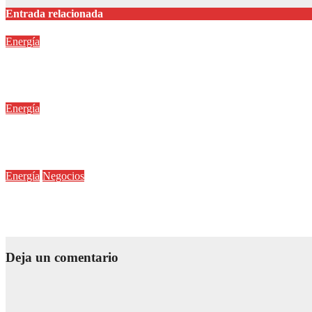
Entrada relacionada
Energía
México enfrenta un momento clave para la operación y transició
Abr 29, 2026
Editor
Energía
Arranca la primera Expo México Energy & Industry Hub con Ar
Mar 29, 2026
Editor
Energía
Negocios
Exportaciones de energía posicionan a México como socio estrat
Feb 26, 2026
Editor
Deja un comentario