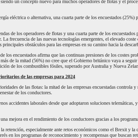
e siendo un concepto nuevo para muchos operadores de flotas y el proc
nergía eléctrica o alternativa, una cuarta parte de los encuestados (25%)
ndas de los operadores de flotas y una cuarta parte de los encuestados
La frecuencia de las nuevas tecnologías emergentes, el elevado coste de
s principales obstáculos para las empresas en su camino hacia la descar
de los encuestados afirma que las continuas presiones de los costes prob
 más de la mitad (56%) no cree que el Gobierno británico vaya a seguir 
ición de los combustibles fósiles, superado por Australia y Nueva Zel
rioritarios de las empresas para 2024
rioridades de las flotas: la mitad de las empresas encuestadas controla
ienestar de los conductores.
nos accidentes laborales desde que adoptaron soluciones telemáticas, 
una mejora en el rendimiento de los conductores gracias a los program
 la retención, especialmente ante retos económicos como el Brexit y la cr
interés en los programas de reconocimiento y recompensas que buscan ret