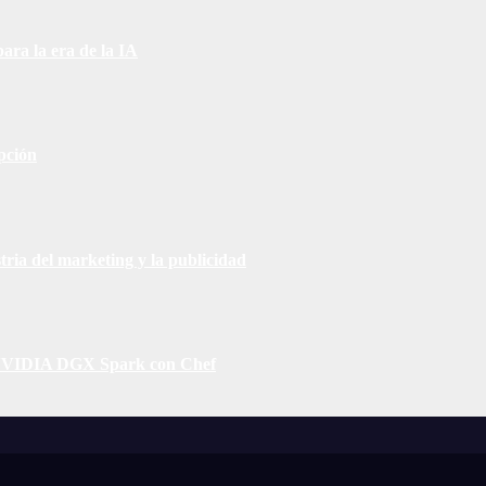
para la era de la IA
pción
ia del marketing y la publicidad
A NVIDIA DGX Spark con Chef