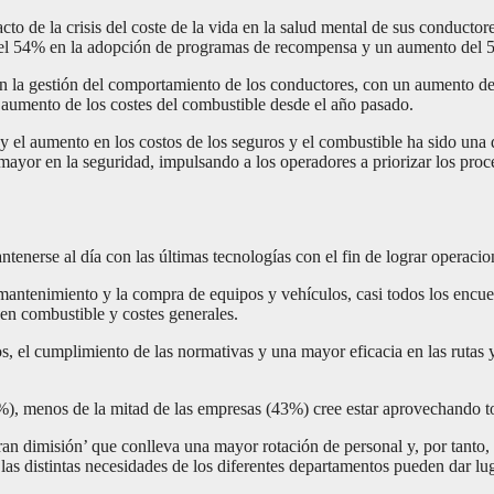
to de la crisis del coste de la vida en la salud mental de sus conduct
 del 54% en la adopción de programas de recompensa y un aumento del 
 en la gestión del comportamiento de los conductores, con un aumento 
 aumento de los costes del combustible desde el año pasado.
 y el aumento en los costos de los seguros y el combustible ha sido una 
mayor en la seguridad, impulsando a los operadores a priorizar los pro
enerse al día con las últimas tecnologías con el fin de lograr operacio
l mantenimiento y la compra de equipos y vehículos, casi todos los enc
 en combustible y costes generales.
vos, el cumplimiento de las normativas y una mayor eficacia en las rutas 
%), menos de la mitad de las empresas (43%) cree estar aprovechando to
ran dimisión’ que conlleva una mayor rotación de personal y, por tanto
s distintas necesidades de los diferentes departamentos pueden dar lugar