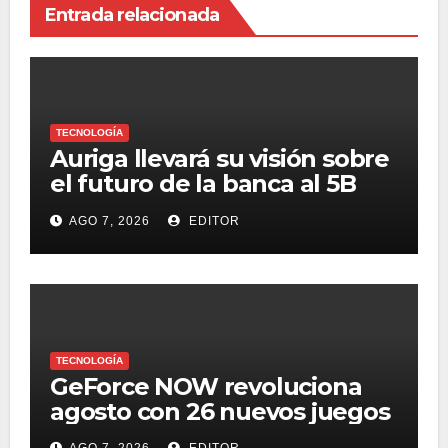
Entrada relacionada
TECNOLOGÍA
Auriga llevará su visión sobre
el futuro de la banca al 5B
Digital Summit 2026
AGO 7, 2026
EDITOR
TECNOLOGÍA
GeForce NOW revoluciona
agosto con 26 nuevos juegos
AGO 7, 2026
EDITOR