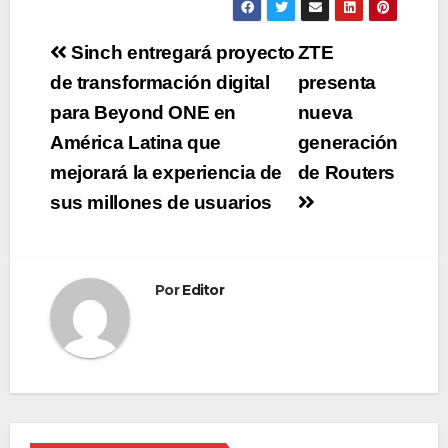
Navegación
Sinch entregará proyecto
ZTE
de
de transformación digital
presenta
para Beyond ONE en
nueva
entradas
América Latina que
generación
mejorará la experiencia de
de Routers
sus millones de usuarios
Por
Editor