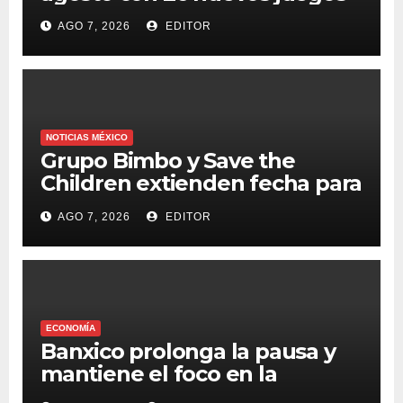
AGO 7, 2026
EDITOR
NOTICIAS MÉXICO
Grupo Bimbo y Save the
Children extienden fecha para
apoyar a damnificados de
AGO 7, 2026
EDITOR
Venezuela
ECONOMÍA
Banxico prolonga la pausa y
mantiene el foco en la
inflación