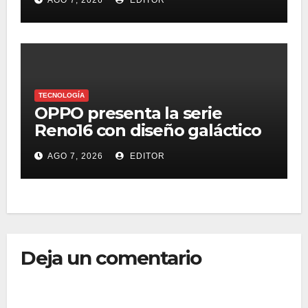
TECNOLOGÍA
OPPO presenta la serie
Reno16 con diseño galáctico
3D, zoom retrato pro 3.5x y
AGO 7, 2026
EDITOR
selfie ultra gran angular 50
MP
Deja un comentario