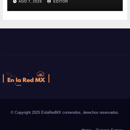
AGO 7, 2026
EDITOR
En la Red MX
Noticias que son tendencia
© Copyright 2025 EnlaRedMX contenidos, derechos reservados.