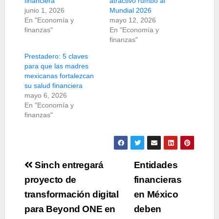
financiera
atractivo rumbo al
junio 1, 2026
Mundial 2026
En "Economía y
mayo 12, 2026
finanzas"
En "Economía y
finanzas"
Prestadero: 5 claves
para que las madres
mexicanas fortalezcan
su salud financiera
mayo 6, 2026
En "Economía y
finanzas"
Navegación
Sinch entregará
Entidades
de
proyecto de
financieras
transformación digital
en México
entradas
para Beyond ONE en
deben