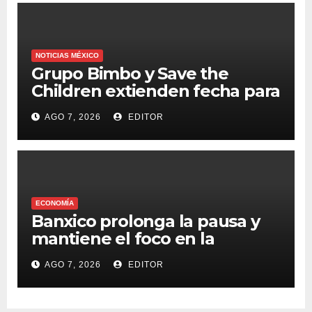
NOTICIAS MÉXICO
Grupo Bimbo y Save the
Children extienden fecha para
apoyar a damnificados de
AGO 7, 2026
EDITOR
Venezuela
ECONOMÍA
Banxico prolonga la pausa y
mantiene el foco en la
inflación
AGO 7, 2026
EDITOR