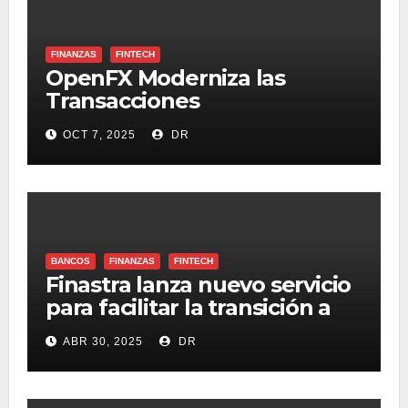
FINANZAS
FINTECH
OpenFX Moderniza las
Transacciones
Internacionales con el Peso
OCT 7, 2025
DR
Colombiano
BANCOS
FINANZAS
FINTECH
Finastra lanza nuevo servicio
para facilitar la transición a
estándares internacionales
ABR 30, 2025
DR
de mensajería financiera