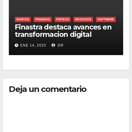
BANCOS
FINANZAS
FINTECH
NEGOCIOS
SOFTWARE
Finastra destaca avances en
transformacion digital
duarnte su evento Americas
ENE 14, 2025
DR
Lending Day
Deja un comentario