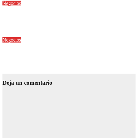
Negocios
Seis cambios que redefinen el liderazgo empresarial, según
análisis de DEC México
Jul 26, 2026
Editor
Negocios
En el Día del Perro, tecnología que impulsa el crecimiento del
mercado de mascotas
Jul 19, 2026
Editor
Deja un comentario