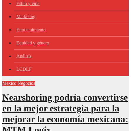
Estilo y vida
Marketing
Entretenimiento
Equidad y género
Análisis
LCDLF
Mexico
Negocios
Nearshoring podría convertirse
en la mejor estrategia para la
mejorar la economía mexicana:
MTM Logix