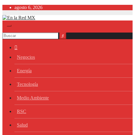
Saltar
agosto 6, 2026
al
contenido
Negocios
Energía
Tecnología
Medio Ambiente
RSC
Salud