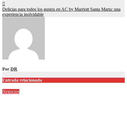
entradas
Delicias para todos los gustos en AC by Marriott Santa Marta: una
experiencia inolvidable
Por
DR
Entrada relacionada
Negocios
Tramontina inaugura showroom Interlomas: un espacio para
vivir la experiencia de sus soluciones profesionales y
residenciales
Jul 30, 2026
Editor