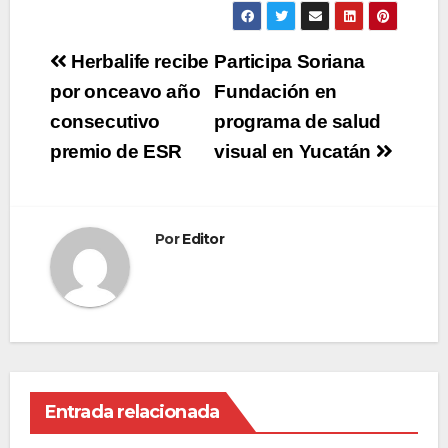
Navegación
Herbalife recibe
Participa Soriana
de
por onceavo año
Fundación en
consecutivo
programa de salud
entradas
premio de ESR
visual en Yucatán
Por
Editor
Entrada relacionada