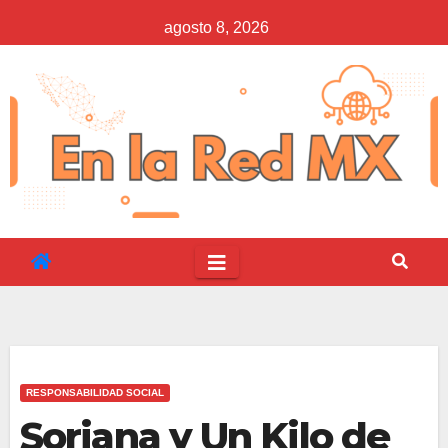
Saltar
agosto 8, 2026
al
contenido
RESPONSABILIDAD SOCIAL
Soriana y Un Kilo de