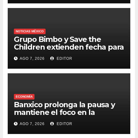
NOTICIAS MÉXICO
Grupo Bimbo y Save the
Children extienden fecha para
apoyar a damnificados de
AGO 7, 2026
EDITOR
Venezuela
ECONOMÍA
Banxico prolonga la pausa y
mantiene el foco en la
inflación
AGO 7, 2026
EDITOR