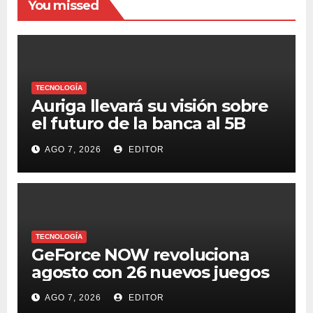
You missed
TECNOLOGÍA
Auriga llevará su visión sobre
el futuro de la banca al 5B
Digital Summit 2026
AGO 7, 2026
EDITOR
TECNOLOGÍA
GeForce NOW revoluciona
agosto con 26 nuevos juegos
AGO 7, 2026
EDITOR