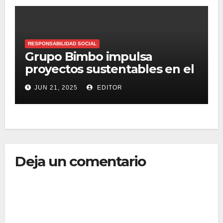
RESPONSABILIDAD SOCIAL
Grupo Bimbo impulsa
proyectos sustentables en el
Estado de México
JUN 21, 2025
EDITOR
Deja un comentario