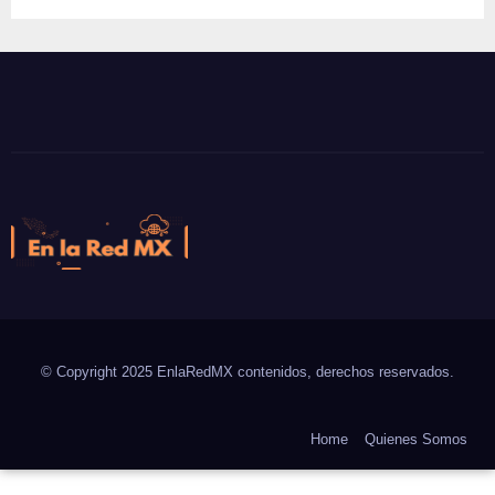
En la Red MX
Noticias que son tendencia
© Copyright 2025 EnlaRedMX contenidos, derechos reservados.
Home
Quienes Somos