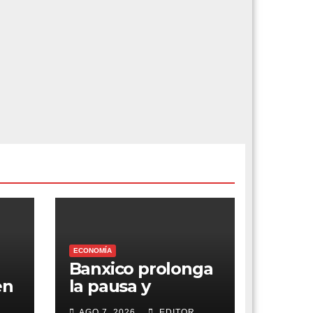
ECONOMÍA
Banxico prolonga
en
la pausa y
a
mantiene el foco
AGO 7, 2026
EDITOR