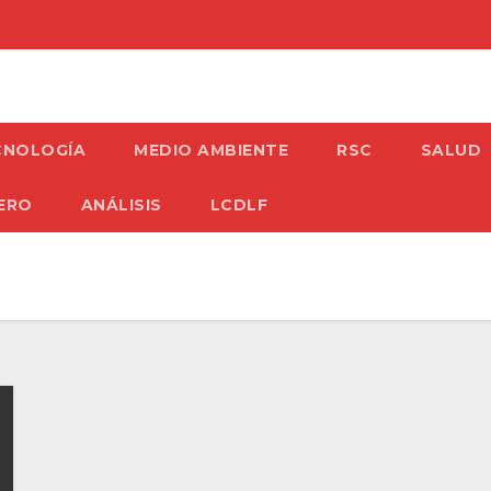
CNOLOGÍA
MEDIO AMBIENTE
RSC
SALUD
ERO
ANÁLISIS
LCDLF