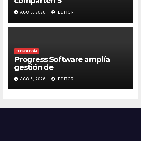
comparten 5
macrotendencias en la
AGO 6, 2026
EDITOR
industria del marketing y la
publicidad
TECNOLOGÍA
Progress Software amplía
gestión de
supercomputadoras de IA
AGO 6, 2026
EDITOR
NVIDIA DGX Spark con Chef