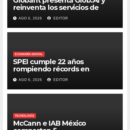
Globant presenta Glob.AI y
reinventa los servicios de
tecnología para la era de la IA
AGO 6, 2026
EDITOR
ECONOMÍA DIGITAL
SPEI cumple 22 años
rompiendo récords en
transferencias y adopción
AGO 6, 2026
EDITOR
TECNOLOGÍA
McCann e IAB México