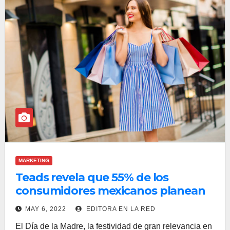
MARKETING
Teads revela que 55% de los
consumidores mexicanos planean
comprar regalos para el Día de la
MAY 6, 2022
EDITORA EN LA RED
Madre
El Día de la Madre, la festividad de gran relevancia en